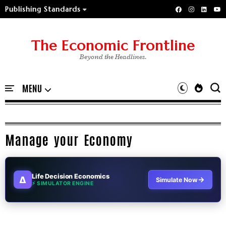
Publishing Standards
The Economic Frontline
Beyond the Headlines.
Manage your Economy
Life Decision Economics
∆
→
Simulate Now
⚡ SIMULATOR ENGINE