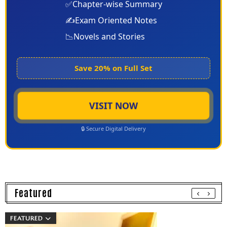
✅
Chapter-wise Summary
✍️
Exam Oriented Notes
📉
Novels and Stories
Save 20% on Full Set
VISIT NOW
🔒 Secure Digital Delivery
Featured
FEATURED