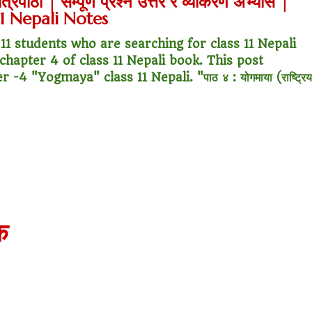
्रिपाठी | सम्पूर्ण प्रश्न उत्तर र व्याकरण अभ्यास |
ooter?"
s 11 Nepali Notes
 Buy House Calculator
 11 students who are searching for class 11 Nepali
chapter 4 of class 11 Nepali book. This post
d or start a business?"
 "Yogmaya" class 11 Nepali. "पाठ ४ : योगमाया (राष्ट्रिय
 Job vs Private Job Simulator
Australia Financial Comparison
ess or Keep Your Job?
 Worth It Financially?
क
vs Stock vs Land
lic Transport Cost Calculator
y a car or invest?"