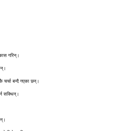
िकास गरिन्।
िन्।
चर्चा बन्दै गएका छन्।
्न सक्थिन्।
िन्।