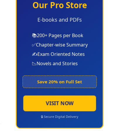
Our Pro Store
E-books and PDFs
📚
200+ Pages per Book
✅
Chapter-wise Summary
✍️
Exam Oriented Notes
📉
Novels and Stories
Save 20% on Full Set
VISIT NOW
🔒 Secure Digital Delivery