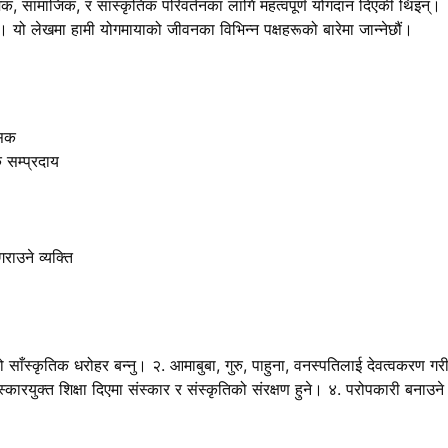
, सामाजिक, र सांस्कृतिक परिवर्तनका लागि महत्वपूर्ण योगदान दिएकी थिइन्।
 यो लेखमा हामी योगमायाको जीवनका विभिन्न पक्षहरूको बारेमा जान्नेछौं।
ासक
 सम्प्रदाय
ाउने व्यक्ति
को साँस्कृतिक धरोहर बन्नु। २. आमाबुबा, गुरु, पाहुना, वनस्पतिलाई देवत्वकरण गर
स्कारयुक्त शिक्षा दिएमा संस्कार र संस्कृतिको संरक्षण हुने। ४. परोपकारी बनाउने
।