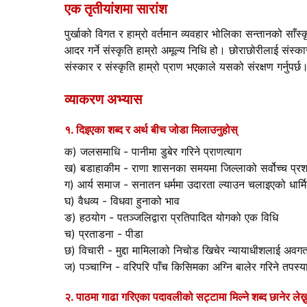
एक तृतीयांशमा सारांश
पुर्खाको विगत र हाम्रो वर्तमान व्यवहार भोलिका सन्तानको साँस
आदर गर्ने संस्कृति हाम्रो अमूल्य निधि हो। छोराछोरीलाई संस्का
संस्कार र संस्कृति हाम्रो प्राण भएकाले यसको संरक्षण गर्नुपर्छ
व्याकरण अभ्यास
१. दिइएका शब्द र अर्थ बीच जोडा मिलाउनुहोस्
क) जलसमाधि - पानीमा डुबेर गरिने प्राणत्याग
ख) बडाहाकीम - राणा शासनका समयमा जिल्लाको सर्वोच्च प्
ग) आर्य समाज - सनातन धर्ममा उदारता ल्याउन चलाइएको धार्मि
घ) वैधव्य - विधवा हुनाको भाव
ङ) हठयोग - पतञ्जलिद्वारा प्रतिपादित योगको एक विधि
च) प्रताडना - पीडा
छ) विचारी - मुद्दा मामिलाको निचोड खिचेर न्यायाधीशलाई अवगत 
ज) पञ्चाग्नि - वरिपरि पाँच किसिमका अग्नि बालेर गरिने तपस्य
२. पाठमा गाढा गरिएका पदावलीको सट्टामा मिल्ने शब्द छानेर लेख्न