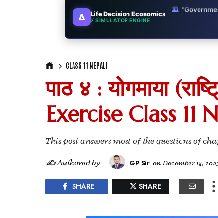
Life Decision Economics
∆
🎓
"MBA worth 
⚡ SIMULATOR ENGINE
📈
Australia v
🛵
"Bike or sc
CLASS 11 NEPALI
पाठ ४ : योगमाया (राष
🏡
Buy Land or
Exercise Class 11 Nep
✈️
"Study abroa
💼
Government
This post answers most of the questions of cha
🇳🇵
Nepal vs 
✍ ₳uthored by -
GP Sir
on
December 18, 202
💼
Start Busin
SHARE
SHARE
🇨🇦
Is Canada