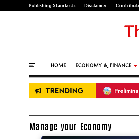
Publishing Standards
Disclaimer
Contribut
T
HOME
ECONOMY & FINANCE
TRENDING
Land Meas
NEB Class
🤔
"Should I go
🚗
Buy a Car o
Manage your Economy
🏛️
"Governmen