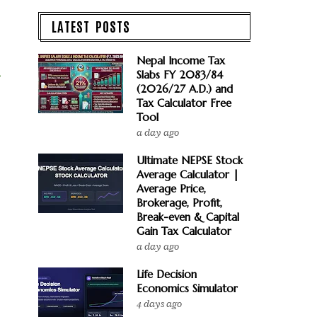
LATEST POSTS
Nepal Income Tax
Slabs FY 2083/84
(2026/27 A.D.) and
Tax Calculator Free
Tool
a day ago
Ultimate NEPSE Stock
Average Calculator |
Average Price,
Brokerage, Profit,
Break-even & Capital
Gain Tax Calculator
a day ago
Life Decision
Economics Simulator
4 days ago