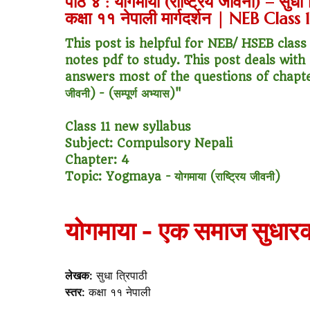
पाठ ४ : योगमाया (राष्ट्रिय जीवनी) – सुधा त
🛵
"Bike or sc
कक्षा ११ नेपाली मार्गदर्शन | NEB Clas
🏡
Buy Land or
This post is helpful for NEB/ HSEB class
notes pdf to study. This post deals with 
✈️
"Study abroa
answers most of the questions of chapter -4
जीवनी) - (सम्पूर्ण अभ्यास)"
💼
Government
Class 11 new syllabus
🇳🇵
Nepal vs 
Subject: Compulsory Nepali
Chapter: 4
💼
Start Busin
Topic: Yogmaya -
योगमाया (राष्ट्रिय जीवनी)
🇨🇦
Is Canada
योगमाया - एक समाज सुधार
💰
Gold vs FD 
🚌
Bike vs Pub
लेखक:
सुधा त्रिपाठी
स्तर:
कक्षा ११ नेपाली
💡
"Should I bu