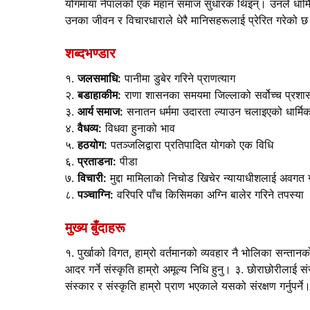
योगमाया नेपालको एक महान समाज सुधारक थिइन्। उनले धार्मिक
उनका जीवन र विचारधाराले धेरै मानिसहरूलाई प्रेरित गरेको छ।
शब्दभण्डार
१.
जलसमाधि:
पानीमा डुबेर गरिने प्राणत्याग
२.
बडाहाकीम:
राणा शासनका समयमा जिल्लाको सर्वोच्च प्रश
३.
आर्य समाज:
सनातन धर्ममा उदारता ल्याउन चलाइएको धार्मिक
४.
वैधव्य:
विधवा हुनाको भाव
५.
हठयोग:
पतञ्जलिद्वारा प्रतिपादित योगको एक विधि
६.
प्रताडना:
पीडा
७.
विचारी:
मुद्दा मामिलाको निचोड खिचेर न्यायाधीशलाई अवगत गर
८.
पञ्चाग्नि:
वरिपरि पाँच किसिमका अग्नि बालेर गरिने तपस्या
मुख्य बुँदाहरू
१. पुर्खाको विगत, हाम्रो वर्तमानको व्यवहार नै भोलिका सन्तान
आदर गर्ने संस्कृति हाम्रो अमूल्य निधि हुनु। ३. छोराछोरीलाई सं
संस्कार र संस्कृति हाम्रो प्राण भएकाले यसको संरक्षण गर्नुपर्ने