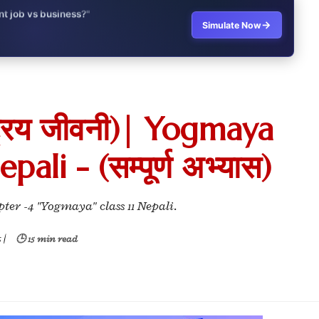
→
it?"
Simulate Now
s Japan Salary Calculator
ooter?"
्ट्रिय जीवनी)| Yogmaya
 Buy House Calculator
ali - (सम्पूर्ण अभ्यास)
d or start a business?"
 Job vs Private Job Simulator
pter -4 "Yogmaya" class 11 Nepali.
Australia Financial Comparison
5
|
🕒 15 min read
ess or Keep Your Job?
 Worth It Financially?