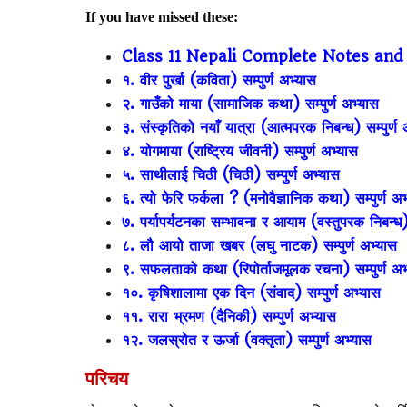
If you have missed these:
📊
MBA ROI Ca
Class 11 Nepali Complete Notes and
१. वीर पुर्खा (कविता) सम्पुर्ण अभ्यास
२. गाउँको माया (सामाजिक कथा) सम्पुर्ण अभ्यास
३. संस्कृतिको नयाँ यात्रा (आत्मपरक निबन्ध) सम्पुर्ण 
४. योगमाया (राष्ट्रिय जीवनी) सम्पुर्ण अभ्यास
५. साथीलाई चिठी (चिठी) सम्पुर्ण अभ्यास
६. त्यो फेरि फर्कला ? (मनोवैज्ञानिक कथा) सम्पुर्ण अभ
७. पर्यापर्यटनका सम्भावना र आयाम (वस्तुपरक निबन्ध) 
८. लौ आयो ताजा खबर (लघु नाटक) सम्पुर्ण अभ्यास
९. सफलताको कथा (रिपोर्ताजमूलक रचना) सम्पुर्ण अभ
१०. कृषिशालामा एक दिन (संवाद) सम्पुर्ण अभ्यास
११. रारा भ्रमण (दैनिकी) सम्पुर्ण अभ्यास
१२. जलस्रोत र ऊर्जा (वक्तृता) सम्पुर्ण अभ्यास
परिचय