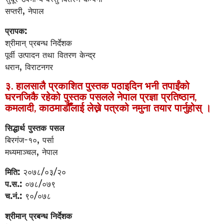
सप्तरी, नेपाल
प्रापक:
श्रीमान् प्रबन्ध निर्देशक
पूर्वी उत्पादन तथा वितरण केन्द्र
धरान, विराटनगर
३. हालसालै प्रकाशित पुस्तक पठाइदिन भनी तपाईंको
घरनजिकै रहेको पुस्तक पसलले नेपाल प्रज्ञा प्रतिष्ठान,
कमलादी, काठमाडौँलाई लेख्ने पत्रको नमुना तयार पार्नुहोस् ।
सिद्धार्थ पुस्तक पसल
बिरगंज-१०, पर्सा
मध्यमाञ्चल, नेपाल
मिति:
२०७८/०३/२०
प.स.:
०७८/०७९
च.नं.:
९०/०७८
श्रीमान् प्रबन्ध निर्देशक