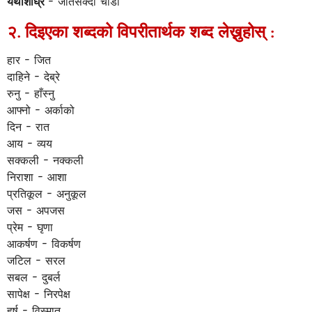
यथाशीघ्र
- जतिसक्दो चाँडो
२. दिइएका शब्दको विपरीतार्थक शब्द लेख्नुहोस् :
हार - जित
दाहिने - देब्रे
रुनु - हाँस्नु
आफ्नो - अर्काको
दिन - रात
आय - व्यय
सक्कली - नक्कली
निराशा - आशा
प्रतिकूल - अनुकूल
जस - अपजस
प्रेम - घृणा
आकर्षण - विकर्षण
जटिल - सरल
सबल - दुबर्ल
सापेक्ष - निरपेक्ष
हर्ष - विस्मात्