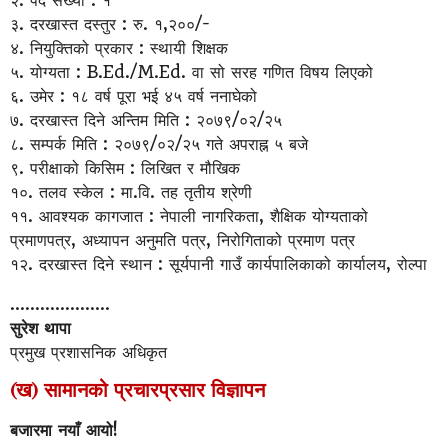
२. पद संख्या : १
३. दरखास्त दस्तुर : रु. १,२००/-
४. नियुक्तिको प्रकार : स्थायी शिक्षक
५. योग्यता : B.Ed./M.Ed. वा सो सरह गणित विषय लिएको
६. उमेर : १८ वर्ष पूरा भई ४५ वर्ष ननाघेको
७. दरखास्त दिने अन्तिम मिति : २०७९/०२/२५
८. सम्पर्क मिति : २०७९/०२/२५ गते अपराह्न ५ बजे
९. परीक्षाको किसिम : लिखित र मौखिक
१०. तलव स्केल : मा.वि. तह तृतीय श्रेणी
११. आवश्यक कागजात : नेपाली नागरिकता, शैक्षिक योग्यताको
प्रमाणपत्र, अध्यापन अनुमति पत्र, निरोगिताको प्रमाण पत्र
१२. दरखास्त दिने स्थान : सूर्यपानी गाउँ कार्यपालिकाको कार्यालय, रोल्पा
....................
सुरेश थापा
प्रमुख प्रशासनिक अधिकृत
(ख) सामानको प्रचारप्रसार विज्ञापन
बजारमा नयाँ आयो!