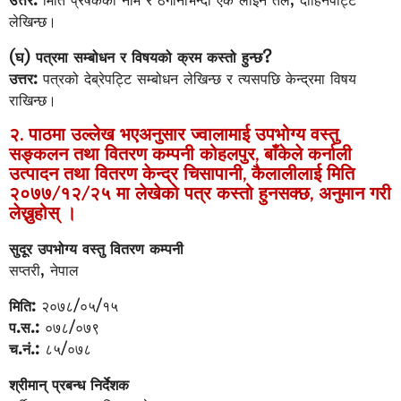
उत्तर:
मिति प्रेषकको नाम र ठेगानाभन्दा एक लाइन तल, दाहिनेपट्टि
लेखिन्छ।
(घ) पत्रमा सम्बोधन र विषयको क्रम कस्तो हुन्छ?
उत्तर:
पत्रको देब्रेपट्टि सम्बोधन लेखिन्छ र त्यसपछि केन्द्रमा विषय
राखिन्छ।
२. पाठमा उल्लेख भएअनुसार ज्वालामाई उपभोग्य वस्तु
सङ्कलन तथा वितरण कम्पनी कोहलपुर, बाँकेले कर्नाली
उत्पादन तथा वितरण केन्द्र चिसापानी, कैलालीलाई मिति
२०७७/१२/२५ मा लेखेको पत्र कस्तो हुनसक्छ, अनुमान गरी
लेख्नुहोस् ।
सुदूर उपभोग्य वस्तु वितरण कम्पनी
सप्तरी, नेपाल
मिति:
२०७८/०५/१५
प.स.:
०७८/०७९
च.नं.:
८५/०७८
श्रीमान् प्रबन्ध निर्देशक