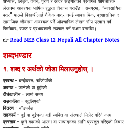
अभ्यास, लिङ्ग, वचन, पुरुष र आदर सङ्गतिका प्रयोगले औपचारिक
लेखनमा आवश्यक भाषिक शुद्धता विकास गराउँछ। समग्रमा, “व्यवसायिक
पत्र” पाठले विद्यार्थीलाई शैक्षिक मात्र नभई व्यावसायिक, प्रशासनिक र
सामाजिक जीवनमा आवश्यक पर्ने औपचारिक लेखन सीप प्रदान गर्दै
जिम्मेवार, स्पष्ट र प्रभावकारी सञ्चार गर्न सक्षम बनाउँछ।
👉
Read NEB Class 12 Nepali All Chapter Notes
शब्दभण्डार
१. शब्द र अर्थको जोडा मिलाउनुहोस् ।
प्रबन्ध
- बन्दोबस्त, चाँजोपाँजो
अवगत
- जानेको वा बुझेको
दीर्घकालीन
- लामो समय
सङ्कलित
- बटुलिएको
वितरण
- बाँडफाँड
सहकार्य
- दुई वा दुईभन्दा बढी व्यक्ति वा संस्थाले मिलेर गरिने काम
प्रस्ताव
- कुनै कामको आरम्भ वा सम्पादनका लागि प्रस्तुत गरिएको विचार